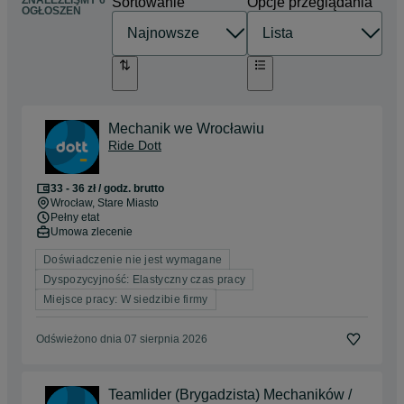
ZNALEŹLIŚMY 6
Sortowanie
Opcje przeglądania
OGŁOSZEŃ
Mechanik we Wrocławiu
Ride Dott
33 - 36 zł / godz. brutto
Wrocław
, Stare Miasto
Pełny etat
Umowa zlecenie
Doświadczenie nie jest wymagane
Dyspozycyjność: Elastyczny czas pracy
Miejsce pracy: W siedzibie firmy
Odświeżono dnia 07 sierpnia 2026
Teamlider (Brygadzista) Mechaników /