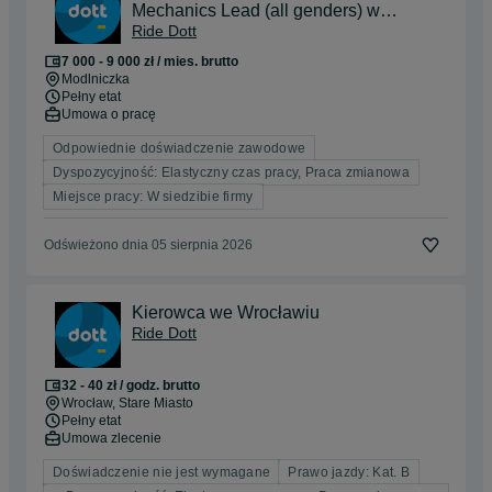
Mechanics Lead (all genders) w
Ride Dott
Krakowie
7 000 - 9 000 zł / mies. brutto
Modlniczka
Pełny etat
Umowa o pracę
Odpowiednie doświadczenie zawodowe
Dyspozycyjność: Elastyczny czas pracy, Praca zmianowa
Miejsce pracy: W siedzibie firmy
Odświeżono dnia 05 sierpnia 2026
Kierowca we Wrocławiu
Ride Dott
32 - 40 zł / godz. brutto
Wrocław
, Stare Miasto
Pełny etat
Umowa zlecenie
Doświadczenie nie jest wymagane
Prawo jazdy: Kat. B