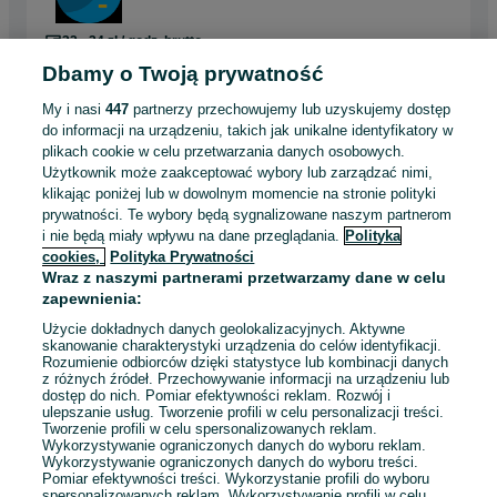
32 - 34 zł / godz. brutto
Kraków
, Bieńczyce
Dbamy o Twoją prywatność
Pełny etat
Umowa zlecenie
My i nasi
447
partnerzy przechowujemy lub uzyskujemy dostęp
Doświadczenie nie jest wymagane
Prawo jazdy: Kat. B
do informacji na urządzeniu, takich jak unikalne identyfikatory w
plikach cookie w celu przetwarzania danych osobowych.
Dyspozycyjność: Elastyczny czas pracy, Praca zmianowa,
Praca w weekendy
Użytkownik może zaakceptować wybory lub zarządzać nimi,
klikając poniżej lub w dowolnym momencie na stronie polityki
prywatności. Te wybory będą sygnalizowane naszym partnerom
Odświeżono dnia 03 sierpnia 2026
i nie będą miały wpływu na dane przeglądania.
Polityka
cookies,
Polityka Prywatności
Wraz z naszymi partnerami przetwarzamy dane w celu
Kierowca/Mechanik w Gdańsku
zapewnienia:
Ride Dott
Użycie dokładnych danych geolokalizacyjnych. Aktywne
skanowanie charakterystyki urządzenia do celów identyfikacji.
32 - 34 zł / mies. brutto
Rozumienie odbiorców dzięki statystyce lub kombinacji danych
Gdańsk
, Śródmieście
z różnych źródeł. Przechowywanie informacji na urządzeniu lub
dostęp do nich. Pomiar efektywności reklam. Rozwój i
Pełny etat
ulepszanie usług. Tworzenie profili w celu personalizacji treści.
Umowa zlecenie
Tworzenie profili w celu spersonalizowanych reklam.
Wykorzystywanie ograniczonych danych do wyboru reklam.
Doświadczenie nie jest wymagane
Prawo jazdy: Kat. B
Wykorzystywanie ograniczonych danych do wyboru treści.
Możliwe środki transportu: Samochód
Pomiar efektywności treści. Wykorzystanie profili do wyboru
spersonalizowanych reklam. Wykorzystywanie profili w celu
Pojazd służbowy: Tak
+ 2 inne